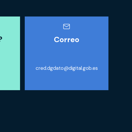
?
Correo
cred.dgdato@digital.gob.es